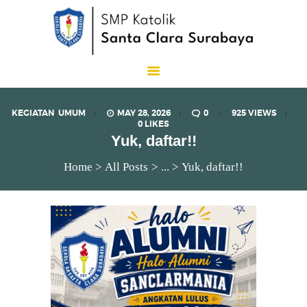
SMP Katolik Santa Clara
Lux Est Vita
KEGIATAN
,
UMUM
MAY 28, 2026
0
925
VIEWS
0
LIKES
Yuk, daftar!!
Home
All Posts
...
Yuk, daftar!!