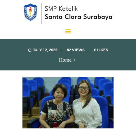
SMP Katolik Santa Clara
Lux Est Vita
JULY 12, 2025
82
VIEWS
0
LIKES
Home