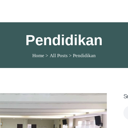
SMP Katolik Santa Clara
Lux Est Vita
Pendidikan
Home
All Posts
Pendidikan
S
Se
fo