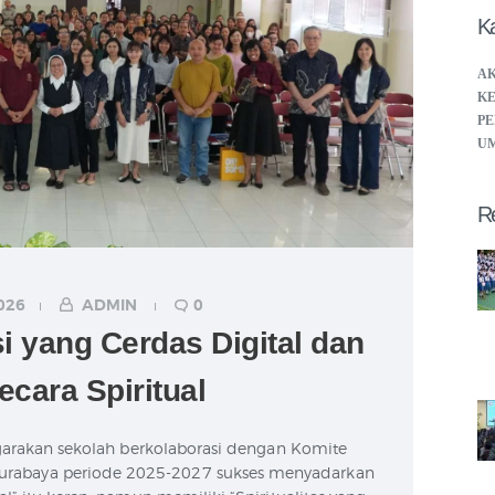
Ka
A
KE
PE
U
R
026
ADMIN
0
i yang Cerdas Digital dan
ecara Spiritual
garakan sekolah berkolaborasi dengan Komite
 Surabaya periode 2025-2027 sukses menyadarkan