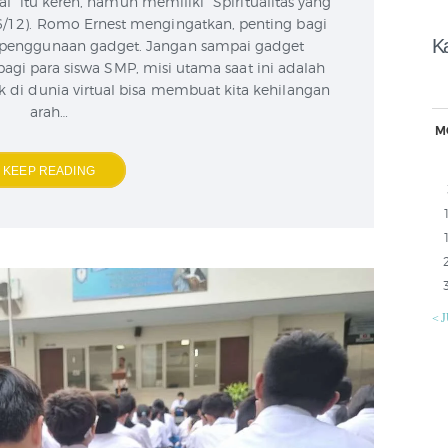
l” itu keren, namun memiliki “Spiritualitas yang
(6/12). Romo Ernest mengingatkan, penting bagi
K
 penggunaan gadget. Jangan sampai gadget
bagi para siswa SMP, misi utama saat ini adalah
yik di dunia virtual bisa membuat kita kehilangan
arah…
M
KEEP READING
« 