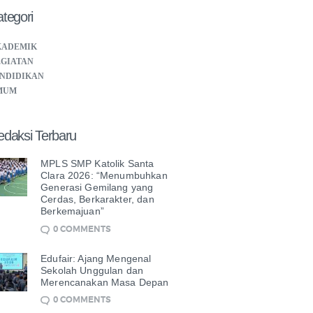
tegori
KADEMIK
GIATAN
NDIDIKAN
MUM
edaksi Terbaru
MPLS SMP Katolik Santa
Clara 2026: “Menumbuhkan
Generasi Gemilang yang
Cerdas, Berkarakter, dan
Berkemajuan”
0
COMMENTS
Edufair: Ajang Mengenal
Sekolah Unggulan dan
Merencanakan Masa Depan
0
COMMENTS