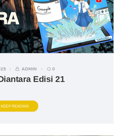
025
ADMIN
0
Diantara Edisi 21
KEEP READING