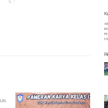
Ka
A
KE
PE
U
R
HUN