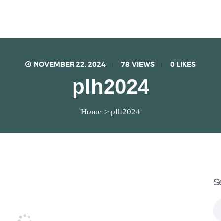
SMP Katolik Santa Clara
Lux Est Vita
NOVEMBER 22, 2024
78
VIEWS
0
LIKES
plh2024
Home
plh2024
S
Se
fo