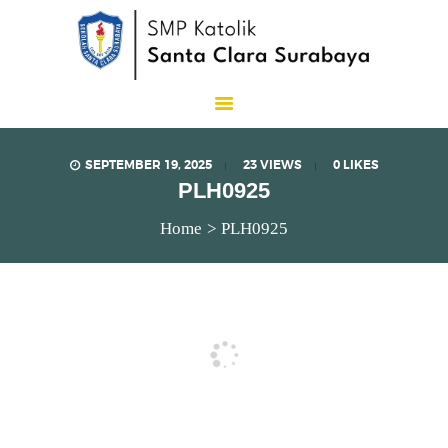
SMP Katolik Santa Clara
Lux Est Vita
SEPTEMBER 19, 2025
23
VIEWS
0
LIKES
PLH0925
Home
PLH0925