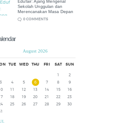
Edufair: Ajang Mengenal
Sekolah Unggulan dan
Merencanakan Masa Depan
0
COMMENTS
alendar
August 2026
ON
TUE
WED
THU
FRI
SAT
SUN
1
2
3
4
5
6
7
8
9
10
11
12
13
14
15
16
17
18
19
20
21
22
23
24
25
26
27
28
29
30
31
JUL