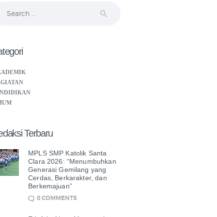
arch
r:
tegori
KADEMIK
GIATAN
NDIDIKAN
MUM
edaksi Terbaru
MPLS SMP Katolik Santa
Clara 2026: “Menumbuhkan
Generasi Gemilang yang
Cerdas, Berkarakter, dan
Berkemajuan”
0
COMMENTS