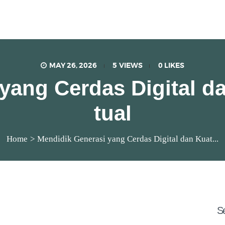
SMP Katolik Santa Clara
Lux Est Vita
MAY 26, 2026
5
VIEWS
0
LIKES
yang Cerdas Digital da
tual
Home
Mendidik Generasi yang Cerdas Digital dan Kuat...
S