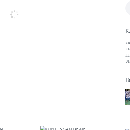
Se
fo
Ka
A
KE
PE
U
R