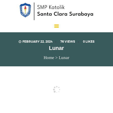
SMP Katolik Santa Clara
Lux Est Vita
FEBRUARY 22, 2024
76
VIEWS
0
LIKES
Lunar
Home
Lunar