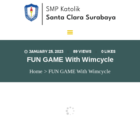
SMP Katolik Santa Clara
Lux Est Vita
JANUARY 25, 2023
89
VIEWS
0
LIKES
FUN GAME With Wimcycle
Home
FUN GAME With Wimcycle