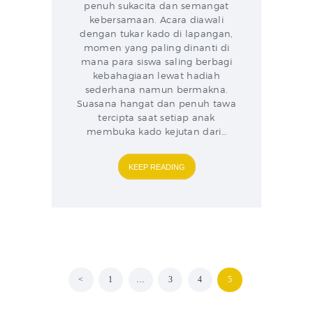
penuh sukacita dan semangat
kebersamaan. Acara diawali
dengan tukar kado di lapangan,
momen yang paling dinanti di
mana para siswa saling berbagi
kebahagiaan lewat hadiah
sederhana namun bermakna.
Suasana hangat dan penuh tawa
tercipta saat setiap anak
membuka kado kejutan dari…
KEEP READING
Posts
<
PAGE
1
…
PAGE
3
PAGE
4
PAGE
5
pagination